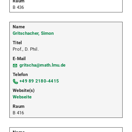
B 436
Gritschacher, Simon
Prof., D. Phil.
gritscha@math.lmu.de
+49 89 2180-4415
Webseite
B 416