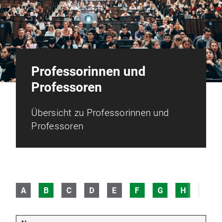
Professorinnen und
Professoren
Übersicht zu Professorinnen und
Professoren
A
B
C
D
E
F
G
H
I