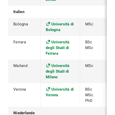
Italien
Bologna
Università di
MSc
Pro
Bologna
Bia
Ferrara
Università
BSc
Pro
degli Studi di
MSc
Bia
Ferrara
Mailand
Università
MSc
Pro
degli Studi di
Bia
Milano
Verona
Università di
BSc
Pro
Verona
MSc
Bia
PhD
Niederlande