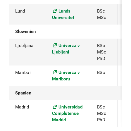
Lund
Lunds
BSc
Pro
Universitet
MSc
Slowenien
Ljubljana
Univerza v
BSc
Pro
Ljubljani
MSc
PhD
Maribor
Univerza v
BSc
Pro
Mariboru
Spanien
Madrid
Universidad
BSc
Pro
Complutense
MSc
Madrid
PhD