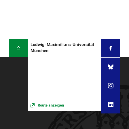
Konrad-Adenauer-Stiftung
Rosa-Luxemburg-Stiftung
Religiöse Begabtenförderungswerke:
Cusanuswerk
Ludwig-Maximilians-Universität
Evangelisches Studienwerk
München
Villigst
Ernst-Ludwig-Ehrlich-Studienwerk
Gewerkschafts- bzw. wirtschaftsnahe
Förderungswerke:
Hans-Böckler-Stiftung
Studienförderwerk Klaus
Route anzeigen
Murmann
Bei vielen dieser Begabtenförderungswerke ist
eine Selbstbewerbung bereits ab dem 1.