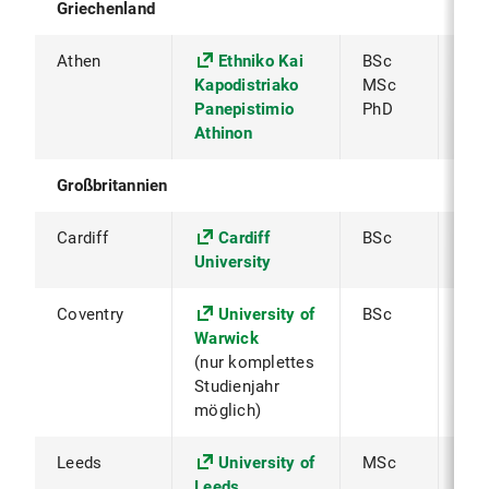
Griechenland
Athen
Ethniko Kai
BSc
Pro
Kapodistriako
MSc
Øst
Panepistimio
PhD
Athinon
Großbritannien
Cardiff
Cardiff
BSc
Pro
University
Coventry
University of
BSc
Dr. 
Warwick
(nur komplettes
Studienjahr
möglich)
Leeds
University of
MSc
Dr. 
Leeds