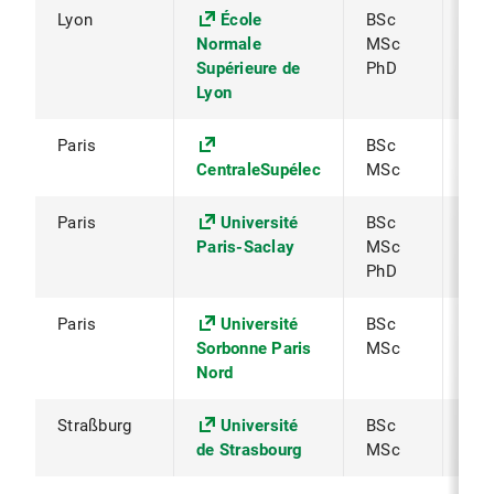
Lyon
École
BSc
Pro
Normale
MSc
Supérieure de
PhD
Lyon
Paris
BSc
Pro
CentraleSupélec
MSc
Paris
Université
BSc
Pro
Paris-Saclay
MSc
Øst
PhD
Paris
Université
BSc
Pro
Sorbonne Paris
MSc
Øst
Nord
Straßburg
Université
BSc
Dr. 
de Strasbourg
MSc