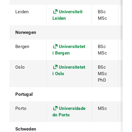
Leiden
Universiteit
BSc
Pro
Leiden
MSc
Norwegen
Bergen
Universitetet
BSc
Pro
i Bergen
MSc
Øst
Oslo
Universitetet
BSc
Pro
i Oslo
MSc
Øst
PhD
Portugal
Porto
Universidade
MSc
Pro
do Porto
Schweden