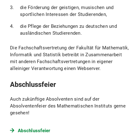
fördert neben Studienaufenthalten auch
Weitere Begabtenförderungswerke
die Förderung der geistigen, musischen und
Fach- und Sprachkurse sowie Praktika im
Neben der politisch, konfessionell und
sportlichen Interessen der Studierenden,
Ausland.
weltanschaulich unabhängigen
Studienstiftung des deutschen Volkes gibt
die Pflege der Beziehungen zu deutschen und
es 11 weitere
Begabtenförderungswerke
,
ausländischen Studierenden.
die ebenfalls im Wesentlichen vom
Bundesministeriums für Bildung und
Die Fachschaftsvertretung der Fakultät für Mathematik,
Forschung finanziert werden. Sie bieten ihren
Informatik und Statistik betreibt in Zusammenarbeit
Stipendiaten dieselbe finanzielle Förderung
mit anderen Fachschaftsvertretungen in eigener
wie die Studienstiftung und ebenfalls
alleiniger Verantwortung einen Webserver.
verschiedene ideelle Programme.
Abschlussfeier
Parteinahe Begabtenförderungswerke:
Friedrich-Ebert-Stiftung
Auch zukünftige Absolventen sind auf der
Absolventenfeier des Mathematischen Instituts gerne
Friedrich-Naumann-Stiftung
gesehen!
Hanns-Seidel-Stiftung
Abschlussfeier
Heinrich-Böll-Stiftung