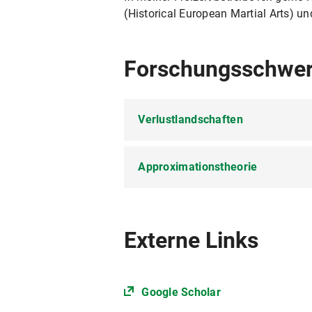
(Historical European Martial Arts) u
Forschungsschwe
Verlustlandschaften
Approximationstheorie
Für tiefe PolyReLU Netzwerke.
Für tiefe PolyReLU Netzwerke.
Externe Links
Google Scholar