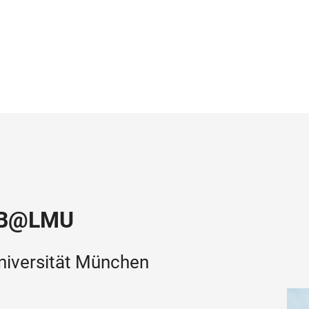
HUB@LMU
niversität München