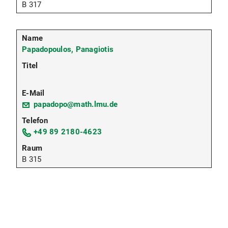
B 317
Papadopoulos, Panagiotis
papadopo@math.lmu.de
+49 89 2180-4623
B 315