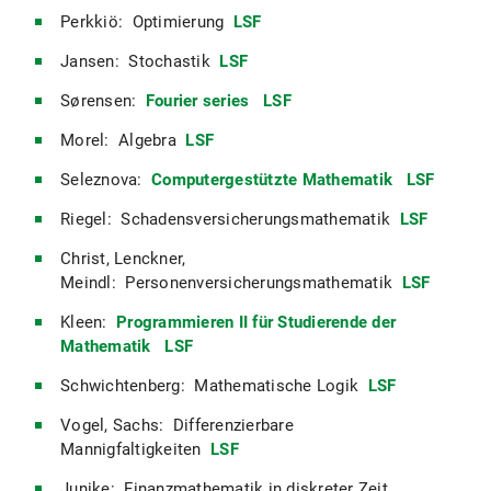
Perkkiö: Optimierung
LSF
Jansen: Stochastik
LSF
Sørensen:
Fourier series
LSF
Morel: Algebra
LSF
Seleznova:
Computergestützte Mathematik
LSF
Riegel: Schadensversicherungsmathematik
LSF
Christ, Lenckner,
Meindl: Personenversicherungsmathematik
LSF
Kleen:
Programmieren II für Studierende der
Mathematik
LSF
Schwichtenberg: Mathematische Logik
LSF
Vogel, Sachs: Differenzierbare
Mannigfaltigkeiten
LSF
Junike: Finanzmathematik in diskreter Zeit