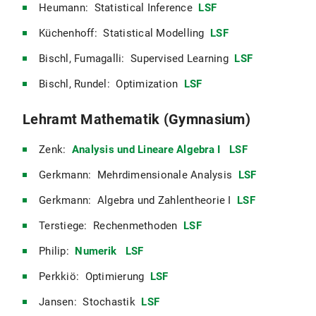
Heumann: Statistical Inference
LSF
Küchenhoff: Statistical Modelling
LSF
Bischl, Fumagalli: Supervised Learning
LSF
Bischl, Rundel: Optimization
LSF
Lehramt Mathematik (Gymnasium)
Zenk:
Analysis und Lineare Algebra I
LSF
Gerkmann: Mehrdimensionale Analysis
LSF
Gerkmann: Algebra und Zahlentheorie I
LSF
Terstiege: Rechenmethoden
LSF
Philip:
Numerik
LSF
Perkkiö: Optimierung
LSF
Jansen: Stochastik
LSF