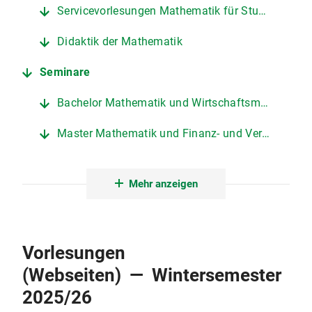
Servicevorlesungen Mathematik für Studierende anderer Fachrichtungen
Didaktik der Mathematik
Seminare
Bachelor Mathematik und Wirtschaftsmathematik
Master Mathematik und Finanz- und Versicherungsmathematik
Lehramt Mathematik (Gymnasium)
Mehr anzeigen
Didaktik der Mathematik
Prüfungen
Vorlesungen
Prüfungstermine
(Webseiten) — Wintersemester
Prüfungsangelegenheiten
2025/26