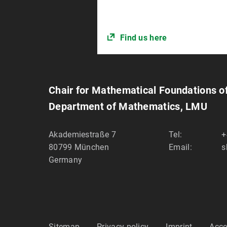
Find us here
Chair for Mathematical Foundations of 
Department of Mathematics, LMU
Akademiestraße 7
Tel:
+
80799
München
Email:
s
Germany
Sitemap
Privacy policy
Imprint
Acce